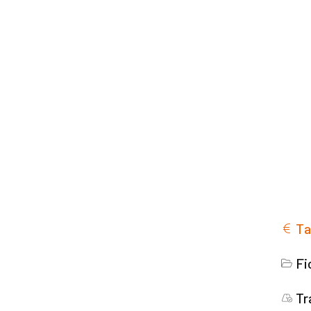
Ta
Fi
Tr