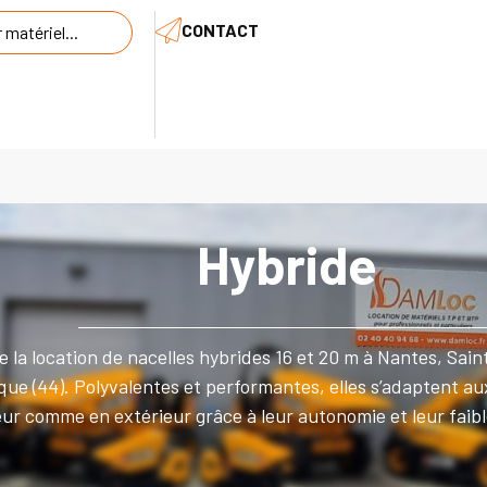
CONTACT
Hybride
 la location de nacelles hybrides 16 et 20 m à Nantes, Sain
que (44). Polyvalentes et performantes, elles s’adaptent a
eur comme en extérieur grâce à leur autonomie et leur fai