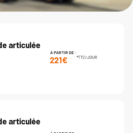
de articulée
À PARTIR DE :
*TTC/JOUR
221€
de articulée