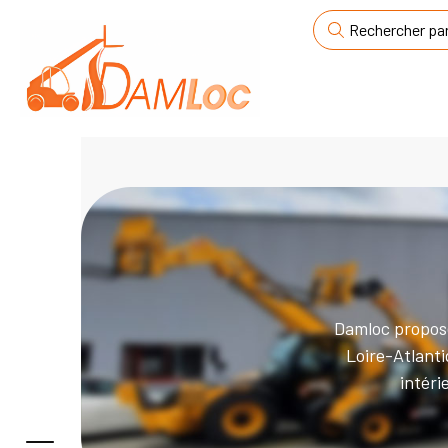
Damloc propose
Loire-Atlanti
intéri