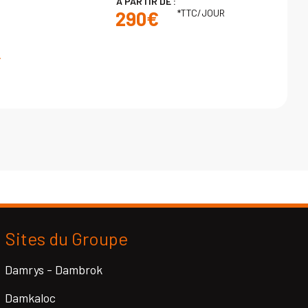
À PARTIR DE :
*TTC/JOUR
290€
Sites du Groupe
Damrys - Dambrok
Damkaloc