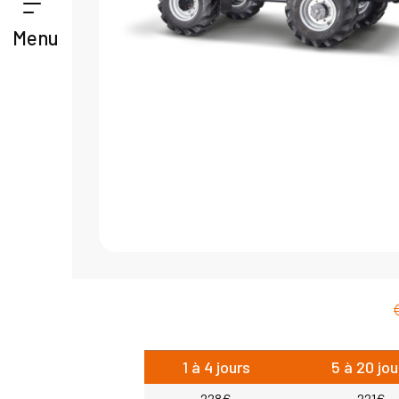
Menu
1 à 4 jours
5 à 20 jou
228€
221€