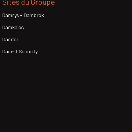
Sites du Groupe
Damrys - Dambrok
Damkaloc
Damfor
Dam-it Security