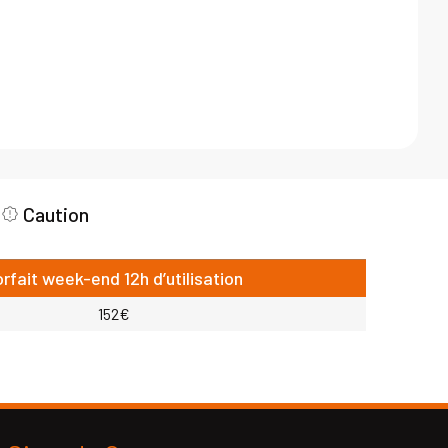
Caution
orfait week-end 12h d’utilisation
152€